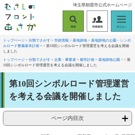
ペ
メ
埼玉県朝霞市公式ホームページ
ー
ニ
ジ
ュ
の
ー
検
利
メ
先
を
索
用
ニ
頭
飛
者
ュ
トップページ
>
分類でさがす
>
市政情報
>
基地跡地
>
基地跡地の公園・シンボ
で
ば
ルロード整備基本計画
>
>
第10回シンボルロード管理運営を考える会議を開催
別
ー
す
し
しました
。
て
トップページ
>
分類でさがす
>
企業・事業者
>
都市計画
>
基地跡地公園
>
>
第
本
10回シンボルロード管理運営を考える会議を開催しました
文
へ
本
第10回シンボルロード管理運営
文
を考える会議を開催しました
ページ内目次