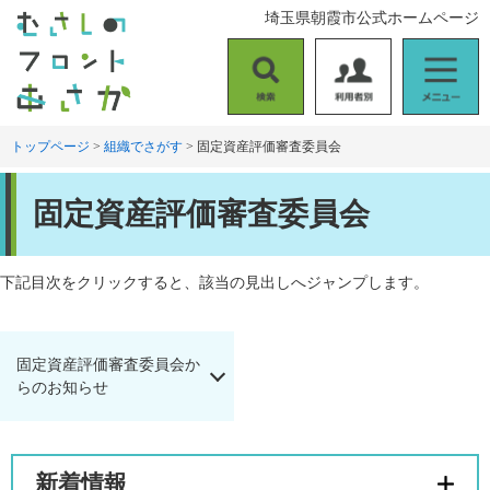
ペ
メ
埼玉県朝霞市公式ホームページ
ー
ニ
ジ
ュ
の
ー
検
利
メ
先
を
索
用
ニ
頭
飛
者
ュ
トップページ
>
組織でさがす
>
固定資産評価審査委員会
で
ば
別
ー
す
し
本
。
て
固定資産評価審査委員会
文
本
文
へ
下記目次をクリックすると、該当の見出しへジャンプします。
固定資産評価審査委員会か
らのお知らせ
新着情報