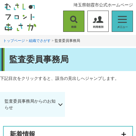
ペ
メ
埼玉県朝霞市公式ホームページ
ー
ニ
ジ
ュ
の
ー
検
利
メ
先
を
索
用
ニ
頭
飛
者
ュ
トップページ
>
組織でさがす
>
監査委員事務局
で
ば
別
ー
す
し
本
。
て
監査委員事務局
文
本
文
へ
下記目次をクリックすると、該当の見出しへジャンプします。
監査委員事務局からのお知
らせ
新着情報