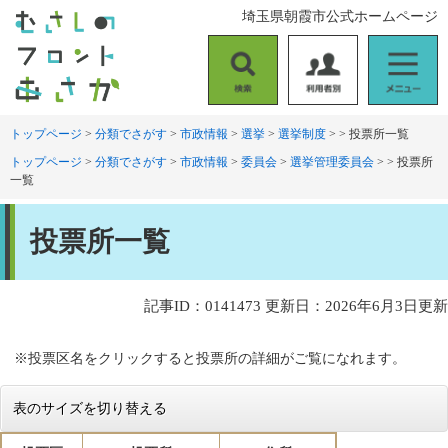
ペ
メ
埼玉県朝霞市公式ホームページ
ー
ニ
ジ
ュ
の
ー
検
利
メ
先
を
索
用
ニ
頭
飛
者
ュ
トップページ
>
分類でさがす
>
市政情報
>
選挙
>
選挙制度
>
>
投票所一覧
で
ば
別
ー
す
し
トップページ
>
分類でさがす
>
市政情報
>
委員会
>
選挙管理委員会
>
>
投票所
。
て
一覧
本
本
文
投票所一覧
文
へ
記事ID：0141473
更新日：2026年6月3日更新
※投票区名をクリックすると投票所の詳細がご覧になれます。
表のサイズを切り替える