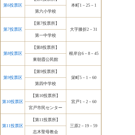
第6投票区
本町1－25－1
第六小学校
【第7投票所】
第7投票区
大字膝折2－31
第一中学校
【第8投票所】
第8投票区
根岸台6－8－45
東朝霞公民館
【第9投票所】
第9投票区
栄町5－1－60
第四中学校
【第10投票所】
第10投票区
宮戸1－2－60
宮戸市民センター
【第11投票所】
第11投票区
三原2－19－59
志木聖母教会