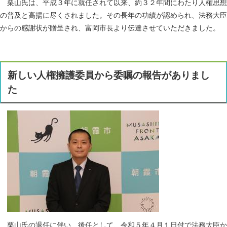
栗山氏は、平成３年に就任されて以来、約３２年間にわたり人権思想
の普及と高揚に尽くされました。その長年の功績が認められ、法務大臣
からの感謝状が贈呈され、富岡市長より伝達させていただきました。
新しい人権擁護委員から委嘱の報告がありまし
た
栗山氏の退任に伴い、後任として、令和５年４月１日付で法務大臣か