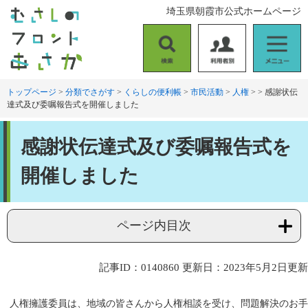
ペ
メ
埼玉県朝霞市公式ホームページ
ー
ニ
ジ
ュ
の
ー
検
利
メ
先
を
索
用
ニ
頭
飛
者
ュ
トップページ
>
分類でさがす
>
くらしの便利帳
>
市民活動
>
人権
>
>
感謝状伝
で
ば
達式及び委嘱報告式を開催しました
別
ー
す
し
。
て
本
本
感謝状伝達式及び委嘱報告式を
文
文
へ
開催しました
ページ内目次
記事ID：0140860
更新日：2023年5月2日更新
人権擁護委員は、地域の皆さんから人権相談を受け、問題解決のお手