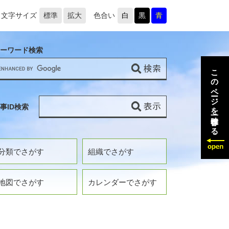
文字サイズ
標準
拡大
色合い
白
黒
青
ーワード検索
このページを一時保存する
事ID検索
分類でさがす
組織でさがす
地図でさがす
カレンダーでさがす