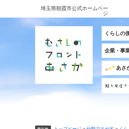
ペ
メ
埼玉県朝霞市公式ホームペー
ー
ニ
ジ
ジ
ュ
の
ー
先
を
くらしの
頭
飛
で
ば
企業・事
す
し
。
て
本
あさ
文
へ
トップページ
>
分類でさがす
>
くら