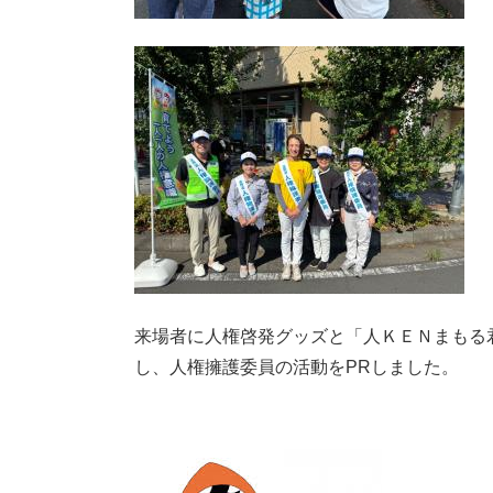
来場者に人権啓発グッズと「人ＫＥＮまもる
し、人権擁護委員の活動をPRしました。