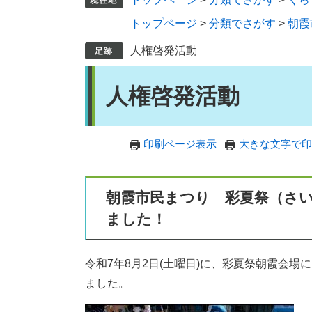
トップページ
>
分類でさがす
>
朝霞
人権啓発活動
本
人権啓発活動
文
印刷ページ表示
大きな文字で印
朝霞市民まつり 彩夏祭（さ
ました！
令和7年8月2日(土曜日)に、彩夏祭朝霞会
ました。