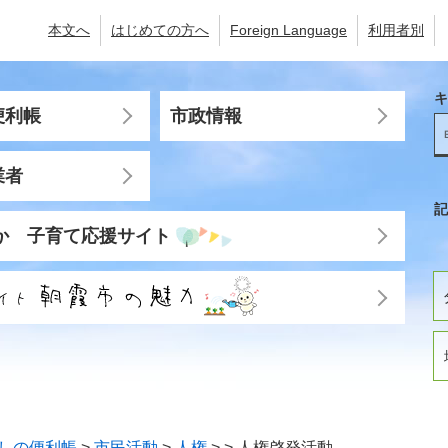
本文へ
はじめての方へ
Foreign Language
利用者別
キ
便利帳
市政情報
業者
記
か 子育て応援サイト
しの便利帳
>
市民活動
>
人権
>
>
人権啓発活動