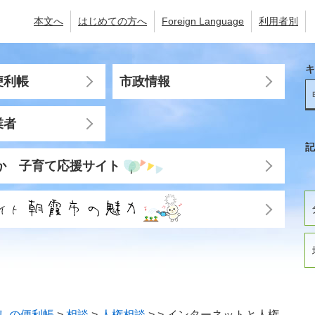
本文へ
はじめての方へ
Foreign Language
利用者別
キ
便利帳
市政情報
業者
記
か 子育て応援サイト
しの便利帳
>
相談
>
人権相談
>
>
インターネットと人権