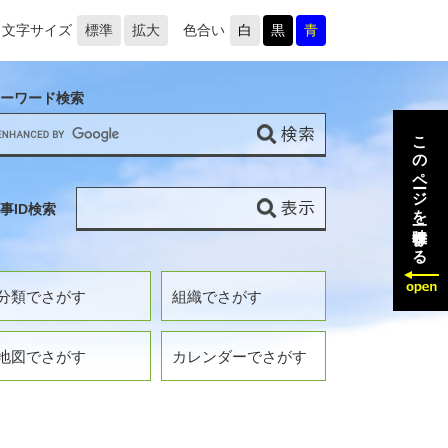
文字サイズ
標準
拡大
色合い
白
黒
青
ーワード検索
このページを一時保存する
事ID検索
分類でさがす
組織でさがす
地図でさがす
カレンダーでさがす