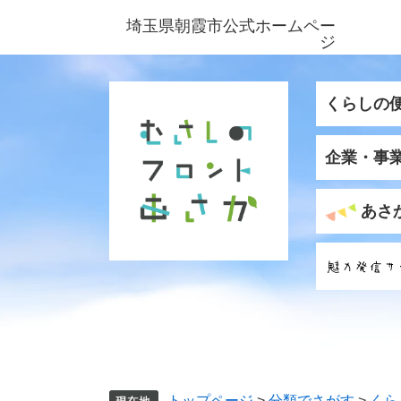
ペ
メ
埼玉県朝霞市公式ホームペー
ー
ニ
ジ
ジ
ュ
の
ー
先
を
くらしの
頭
飛
で
ば
企業・事
す
し
。
て
本
あさ
文
へ
トップページ
>
分類でさがす
>
くら