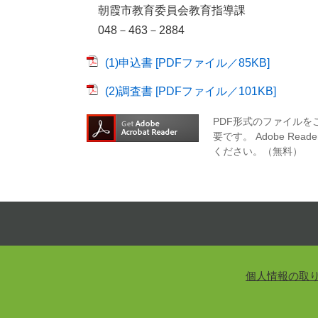
朝霞市教育委員会教育指導課
048－463－2884
(1)申込書 [PDFファイル／85KB]
(2)調査書 [PDFファイル／101KB]
PDF形式のファイルをご
要です。
Adobe R
ください。（無料）
個人情報の取