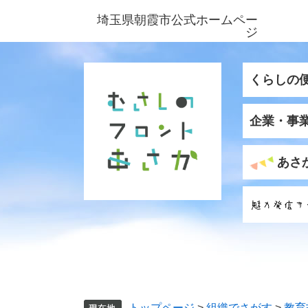
ペ
メ
埼玉県朝霞市公式ホームペー
ー
ニ
ジ
ジ
ュ
の
ー
先
を
くらしの
頭
飛
で
ば
企業・事
す
し
。
て
本
あさ
文
へ
トップページ
>
組織でさがす
>
教育