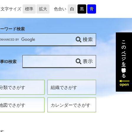
文字サイズ
標準
拡大
色合い
白
黒
青
ーワード検索
このページを一時保存する
事ID検索
分類でさがす
組織でさがす
地図でさがす
カレンダーでさがす
す