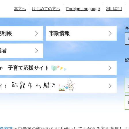
本文へ
はじめての方へ
Foreign Language
利用者別
キ
便利帳
市政情報
業者
記
か 子育て応援サイト
指導課
>
中学校の部活動をお手伝いしてくださる方を募集しま