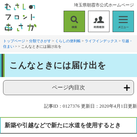
ペ
メ
埼玉県朝霞市公式ホームページ
ー
ニ
ジ
ュ
の
ー
検
利
メ
先
を
索
用
ニ
頭
飛
者
ュ
トップページ
>
分類でさがす
>
くらしの便利帳
>
ライフインデックス
>
引越・
で
ば
住まい
>
>
こんなときには届け出を
別
ー
す
し
。
て
本
本
こんなときには届け出を
文
文
へ
ページ内目次
記事ID：0127376
更新日：2020年4月1日更新
新築や引越などで新たに水道を使用するとき