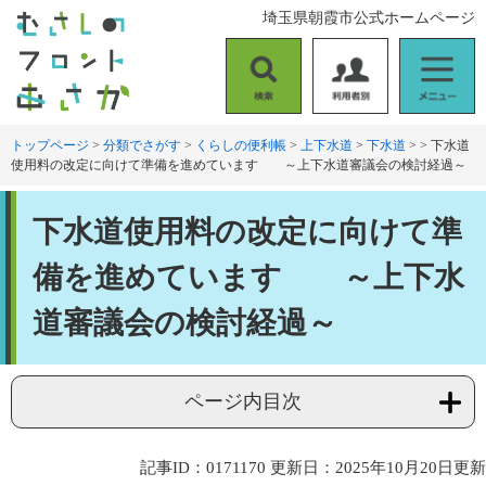
ペ
メ
埼玉県朝霞市公式ホームページ
ー
ニ
ジ
ュ
の
ー
検
利
メ
先
を
索
用
ニ
頭
飛
者
ュ
トップページ
>
分類でさがす
>
くらしの便利帳
>
上下水道
>
下水道
>
>
下水道
で
ば
使用料の改定に向けて準備を進めています ～上下水道審議会の検討経過～
別
ー
す
し
。
て
本
本
下水道使用料の改定に向けて準
文
文
へ
備を進めています ～上下水
道審議会の検討経過～
ページ内目次
記事ID：0171170
更新日：2025年10月20日更新