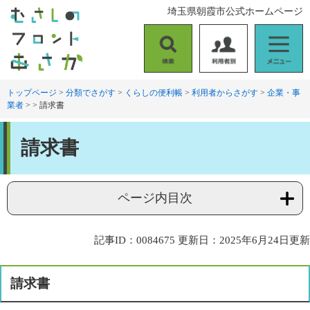
ペ
メ
埼玉県朝霞市公式ホームページ
ー
ニ
ジ
ュ
の
ー
検
利
メ
先
を
索
用
ニ
頭
飛
者
ュ
トップページ
>
分類でさがす
>
くらしの便利帳
>
利用者からさがす
>
企業・事
で
ば
業者
>
>
請求書
別
ー
す
し
。
て
本
本
請求書
文
文
へ
ページ内目次
記事ID：0084675
更新日：2025年6月24日更新
請求書