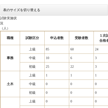
表のサイズを切り替える
試験実施状
（人）
１次
職種
試験区分
申込者数
受験者数
合格
上級
85
60
24
事務
中級
10
6
3
初級
25
22
3
上級
1
1
1
土木
中級
0
0
0
初級
0
0
0
上級
0
0
0