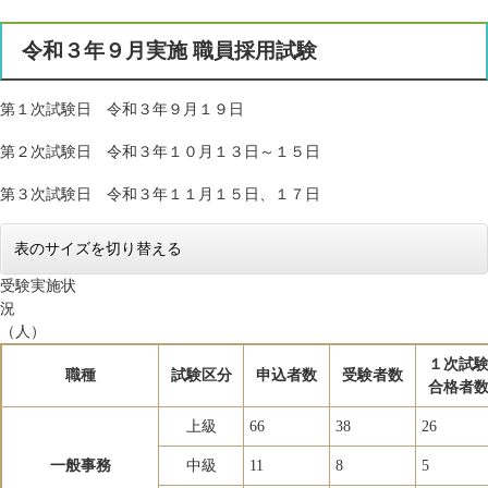
令和３年９月実施 職員採用試験
第１次試験日 令和３年９月１９日
第２次試験日 令和３年１０月１３日～１５日
第３次試験日 令和３年１１月１５日、１７日
表のサイズを切り替える
受験実施状
（人）
１次試
職種
試験区分
申込者数
受験者数
合格者
上級
66
38
26
一般事務
中級
11
8
5