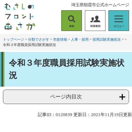
ペ
メ
埼玉県朝霞市公式ホームページ
ー
ニ
ジ
ュ
の
ー
検
利
メ
先
を
索
用
ニ
頭
飛
者
ュ
トップページ
>
分類でさがす
>
市政情報
>
人事・採用
>
採用試験実施状況
>
>
で
ば
令和３年度職員採用試験実施状況
別
ー
す
し
。
て
本
本
令和３年度職員採用試験実施状
文
文
へ
況
ページ内目次
記事ID：0120839
更新日：2021年11月19日更新