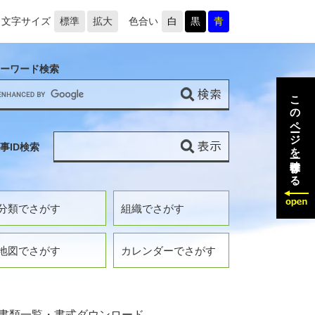
文字サイズ
標準
拡大
色合い
白
黒
青
ーワード検索
このページを一時保存する
事ID検索
分類でさがす
組織でさがす
地図でさがす
カレンダーでさがす
書類一覧・書式ダウンロード