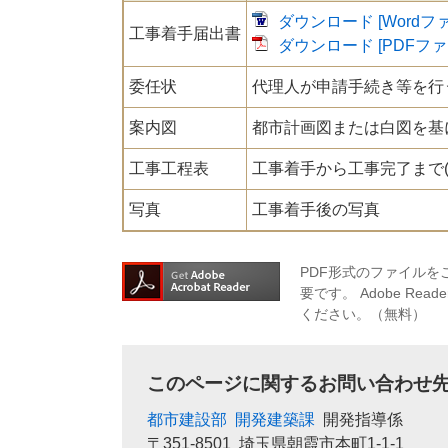
ダウンロード [Wordファ
工事着手届出書
ダウンロード [PDFファ
委任状
代理人が申請手続き等を行
案内図
都市計画図または白図を基
工事工程表
工事着手から工事完了まで(
写真
工事着手後の写真
PDF形式のファイルをご
要です。
Adobe R
ください。（無料）
このページに関するお問い合わせ
都市建設部
開発建築課
開発指導係
〒351-8501
埼玉県朝霞市本町1-1-1