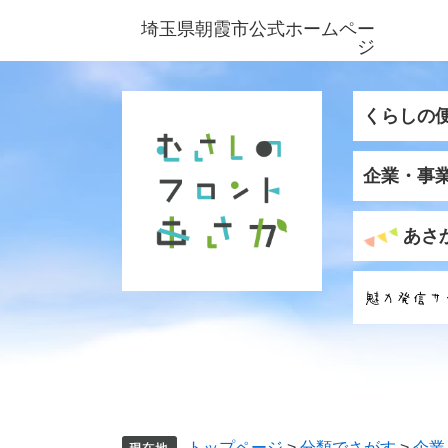
ペ
メ
埼玉県朝霞市公式ホームペー
ー
ニ
ジ
ジ
ュ
の
ー
先
を
くらしの
頭
飛
で
ば
企業・事
す
し
。
て
本
あさ
文
へ
トップページ
>
分類でさがす
>
企業