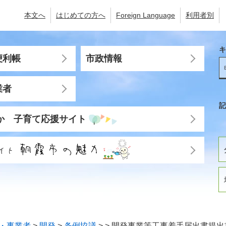
本文へ
はじめての方へ
Foreign Language
利用者別
キ
便利帳
市政情報
業者
記
か 子育て応援サイト
・事業者
>
開発
>
条例協議
>
>
開発事業等工事着手届出書提出