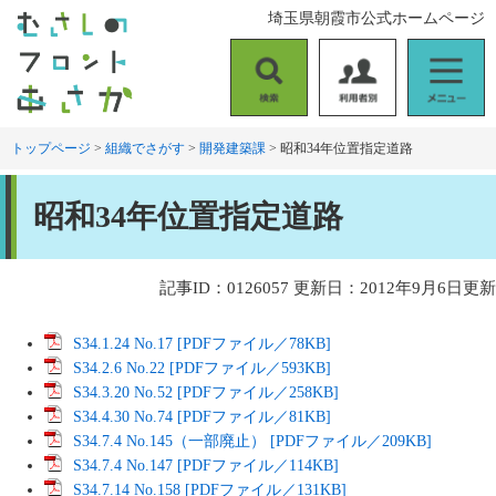
ペ
メ
埼玉県朝霞市公式ホームページ
ー
ニ
ジ
ュ
の
ー
検
利
メ
先
を
索
用
ニ
頭
飛
者
ュ
トップページ
>
組織でさがす
>
開発建築課
>
昭和34年位置指定道路
で
ば
別
ー
す
し
本
。
て
昭和34年位置指定道路
文
本
文
へ
記事ID：0126057
更新日：2012年9月6日更新
S34.1.24 No.17 [PDFファイル／78KB]
S34.2.6 No.22 [PDFファイル／593KB]
S34.3.20 No.52 [PDFファイル／258KB]
S34.4.30 No.74 [PDFファイル／81KB]
S34.7.4 No.145（一部廃止） [PDFファイル／209KB]
S34.7.4 No.147 [PDFファイル／114KB]
S34.7.14 No.158 [PDFファイル／131KB]