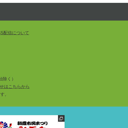
SS配信について
始除く）
せはこちらから
ます。