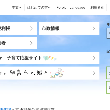
本文へ
はじめての方へ
Foreign Language
利用者別
キ
便利帳
市政情報
業者
記
か 子育て応援サイト
建築課
>
平成18年位置指定道路