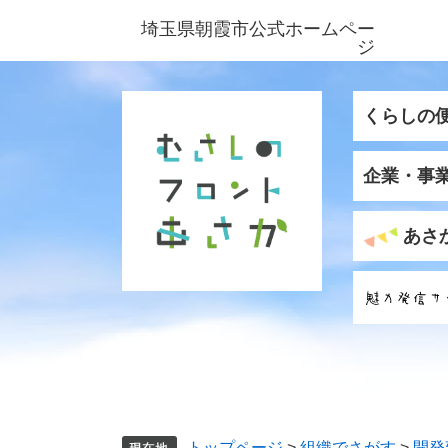
ペ
メ
埼玉県朝霞市公式ホームペー
ー
ニ
ジ
ジ
ュ
の
ー
先
を
くらしの
頭
飛
で
ば
企業・事
す
し
。
て
本
あさ
文
へ
トップページ
>
組織でさがす
>
開発