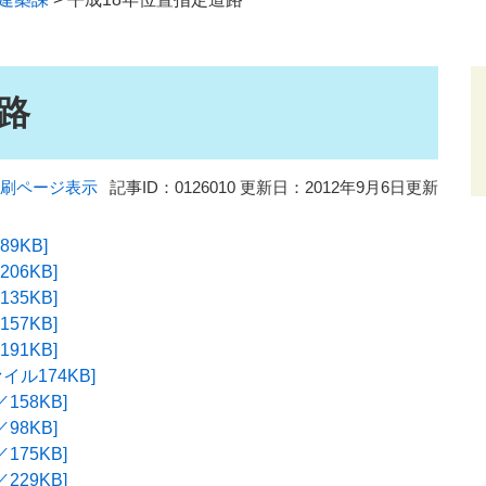
路
刷ページ表示
記事ID：0126010
更新日：2012年9月6日更新
89KB]
06KB]
35KB]
57KB]
91KB]
ァイル174KB]
158KB]
98KB]
175KB]
229KB]