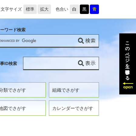
文字サイズ
標準
拡大
色合い
白
黒
青
ーワード検索
このページを一時保存する
事ID検索
分類でさがす
組織でさがす
地図でさがす
カレンダーでさがす