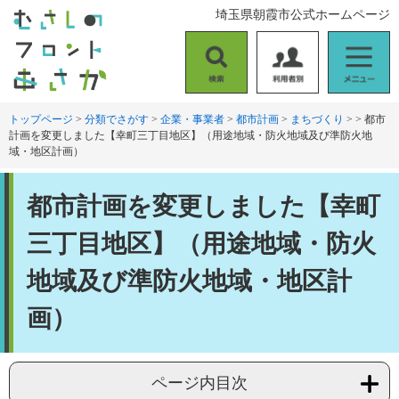
ペ
メ
埼玉県朝霞市公式ホームページ
ー
ニ
ジ
ュ
の
ー
検
利
メ
先
を
索
用
ニ
頭
飛
者
ュ
トップページ
>
分類でさがす
>
企業・事業者
>
都市計画
>
まちづくり
>
>
都市
で
ば
計画を変更しました【幸町三丁目地区】（用途地域・防火地域及び準防火地
別
ー
す
し
域・地区計画）
。
て
本
本
文
都市計画を変更しました【幸町
文
へ
三丁目地区】（用途地域・防火
地域及び準防火地域・地区計
画）
ページ内目次