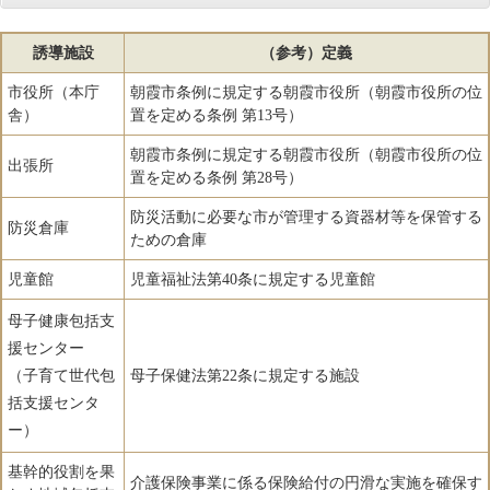
誘導施設
（参考）定義
市役所（本庁
朝霞市条例に規定する朝霞市役所（朝霞市役所の位
舎）
置を定める条例 第13号）
朝霞市条例に規定する朝霞市役所（朝霞市役所の位
出張所
置を定める条例 第28号）
防災活動に必要な市が管理する資器材等を保管する
防災倉庫
ための倉庫
児童館
児童福祉法第40条に規定する児童館
母子健康包括支
援センター
（子育て世代包
母子保健法第22条に規定する施設
括支援センタ
ー）
基幹的役割を果
介護保険事業に係る保険給付の円滑な実施を確保す