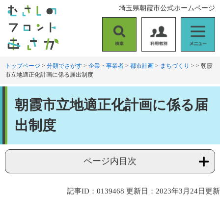
ペ
メ
埼玉県朝霞市公式ホームページ
ー
ニ
ジ
ュ
の
ー
検
利
メ
先
を
索
用
ニ
頭
飛
者
ュ
トップページ
>
分類でさがす
>
企業・事業者
>
都市計画
>
まちづくり
>
>
朝霞
で
ば
市立地適正化計画に係る届出制度
別
ー
す
し
。
て
本
本
朝霞市立地適正化計画に係る届
文
文
へ
出制度
ページ内目次
記事ID：0139468
更新日：2023年3月24日更新