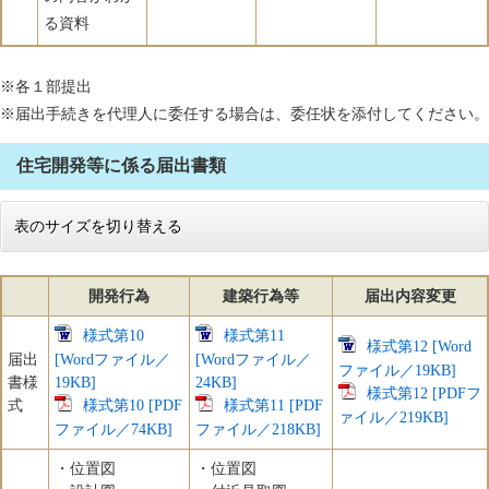
る資料
※各１部提出
※届出手続きを代理人に委任する場合は、委任状を添付してください。
住宅開発等に係る届出書類
表のサイズを切り替える
開発行為
建築行為等
届出内容変更
様式第10
様式第11
様式第12 [Word
届出
[Wordファイル／
[Wordファイル／
ファイル／19KB]
書様
19KB]
24KB]
様式第12 [PDFフ
式
様式第10 [PDF
様式第11 [PDF
ァイル／219KB]
ファイル／74KB]
ファイル／218KB]
・位置図
・位置図