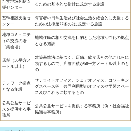
たす地域包括支
るための基本的な指針に規定する施設
援センター
基幹相談支援セ
障害者の日常生活及び社会生活を総合的に支援する
ンター
ための法律第77条の2に規定する施設
地域コミュニテ
地域住民の相互交流を目的とした地域活性化の拠点
ィの交流の場
となる施設
（集会場）
建築基準法に基づく、店舗、飲食店その他これらに
店舗（50平方メ
類するもので、店舗面積が50平方メートル以上のも
ートル以上）
の
サテライトオフィス、シェアオフィス、コワーキン
テレワーク拠点
グスペース等、共同利用型のオフィスや学習スペー
となる施設
ス及びこれらに類するもの
公共公益サービ
公共公益サービスを提供する事務所（例：社会福祉
スを提供する事
協議会事務所）
務所