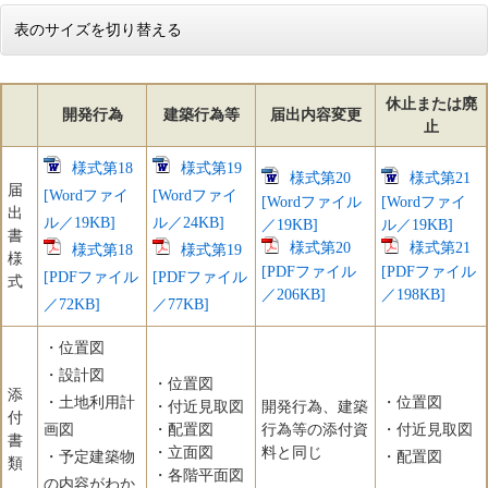
表のサイズを切り替える
休止または廃
開発行為
建築行為等
届出内容変更
止
様式第18
様式第19
様式第20
様式第21
届
[Wordファイ
[Wordファイ
[Wordファイル
[Wordファイ
出
ル／19KB]
ル／24KB]
／19KB]
ル／19KB]
書
様式第20
様式第21
様式第18
様式第19
様
[PDFファイル
[PDFファイル
[PDFファイル
[PDFファイル
式
／206KB]
／198KB]
／72KB]
／77KB]
・位置図
・設計図
・位置図
添
・土地利用計
・位置図
・付近見取図
開発行為、建築
付
画図
・配置図
行為等の添付資
・付近見取図
書
・立面図
料と同じ
・予定建築物
・配置図
類
・各階平面図
の内容がわか