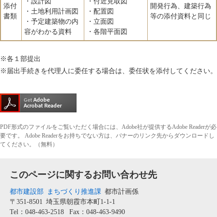
・設計図
・付近見取図
添付
開発行為、建築行為
・土地利用計画図
・配置図
書類
等の添付資料と同じ
・予定建築物の内
・立面図
容がわかる資料
・各階平面図
※各１部提出
※届出手続きを代理人に委任する場合は、委任状を添付してください。
PDF形式のファイルをご覧いただく場合には、Adobe社が提供するAdobe Readerが必
要です。
Adobe Readerをお持ちでない方は、バナーのリンク先からダウンロードし
てください。（無料）
このページに関するお問い合わせ先
都市建設部
まちづくり推進課
都市計画係
〒351-8501
埼玉県朝霞市本町1-1-1
Tel：048-463-2518
Fax：048-463-9490