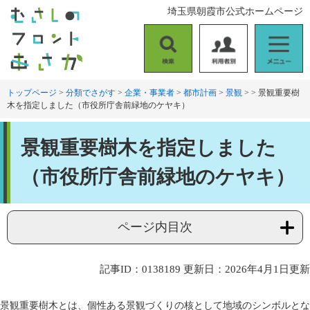
ペ
メ
埼玉県朝霞市公式ホームページ
ー
ニ
ジ
ュ
の
ー
検
利
メ
先
を
索
用
ニ
頭
飛
者
ュ
トップページ
>
分類でさがす
>
企業・事業者
>
都市計画
>
景観
>
>
景観重要樹
で
ば
木を指定しました（市役所庁舎前緑地のケヤキ）
別
ー
す
し
。
て
本
本
景観重要樹木を指定しました
文
文
へ
（市役所庁舎前緑地のケヤキ）
ページ内目次
記事ID：0138189
更新日：2026年4月1日更新
景観重要樹木とは、個性ある景観づくりの核として地域のシンボルとな