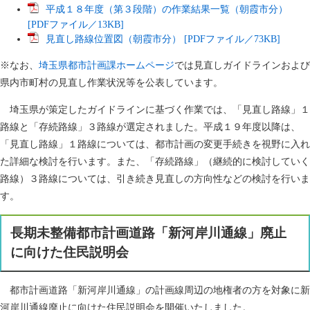
平成１８年度（第３段階）の作業結果一覧（朝霞市分）
[PDFファイル／13KB]
見直し路線位置図（朝霞市分） [PDFファイル／73KB]
※なお、
埼玉県都市計画課ホームページ
では見直しガイドラインおよび
県内市町村の見直し作業状況等を公表しています。
埼玉県が策定したガイドラインに基づく作業では、「見直し路線」１
路線と「存続路線」３路線が選定されました。平成１９年度以降は、
「見直し路線」１路線については、都市計画の変更手続きを視野に入れ
た詳細な検討を行います。また、「存続路線」（継続的に検討していく
路線）３路線については、引き続き見直しの方向性などの検討を行いま
す。
長期未整備都市計画道路「新河岸川通線」廃止
に向けた住民説明会
都市計画道路「新河岸川通線」の計画線周辺の地権者の方を対象に新
河岸川通線廃止に向けた住民説明会を開催いたしました。