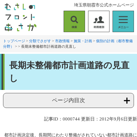
ペ
メ
埼玉県朝霞市公式ホームページ
ー
ニ
ジ
ュ
の
ー
検
利
メ
先
を
索
用
ニ
頭
飛
者
ュ
トップページ
>
分類でさがす
>
市政情報
>
施策・計画
>
個別の計画（都市整備
で
ば
分野）
>
>
長期未整備都市計画道路の見直し
別
ー
す
し
。
て
本
本
長期未整備都市計画道路の見直
文
文
へ
し
ページ内目次
記事ID：0000744
更新日：2012年9月6日更新
都市計画決定後、長期間にわたり整備がされていない都市計画道路に