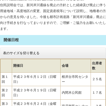
住民説明会では、新河岸川通線を廃止の方針とした経緯及び廃止に伴う
用途地域・高度地区の変更、固定資産税等について説明し、地権者の方
からの意見を伺いました。今後も都市計画道路「新河岸川通線」廃止に
向け手続きを行なってまいりますので、ご理解・ご協力をお願いいたし
ます。
開催日程
表のサイズを切り替える
出席者
開催日
会場
数
第１
平成２３年６月１２日（日曜
根岸台市民センタ
２５名
回
日）
ー
第２
平成２３年６月１９日（日曜
内間木公民館
１７名
回
日）
第３
平成２３年６月２４日（金曜