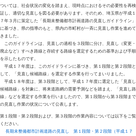
ついては、社会状況の変化を踏まえ、現時点におけるその必要性を再検
証し、適切な見直しを図る必要があります。そのため、埼玉県が平成１
７年３月に策定した「長期未整備都市計画道路の見直しガイドライン」
に基づき、県の指導のもと、県内の市町村が一斉に見直し作業を進めて
きました。
このガイドラインは、見直しの過程を３段階に分け、見直し（変更・
廃止など）すべき路線と存続する路線を選定するための基準および手順
を示したものです。
平成１７年度は、このガイドラインに基づき、第１段階と第２段階と
して、「見直し候補路線」を選定する作業を行ってまいりました。
平成１８年度は、第３段階として、平成１７年度に選定した「見直し
候補路線」を対象に、将来道路網の需要予測などを踏まえ、「見直し路
線」などを選定する作業を行いましたので、第１段階から第３段階まで
の見直し作業の状況について公表します。
第１段階・第２段階および、第３段階の作業内容については以下をご覧
ください。
長期未整備都市計画道路の見直し 第１段階・第２段階（平成１７