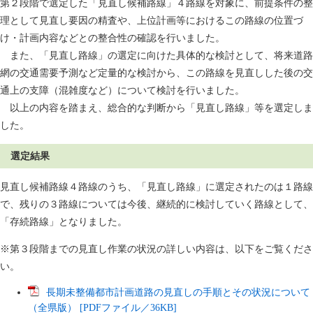
第２段階で選定した「見直し候補路線」４路線を対象に、前提条件の整
理として見直し要因の精査や、上位計画等におけるこの路線の位置づ
け・計画内容などとの整合性の確認を行いました。
また、「見直し路線」の選定に向けた具体的な検討として、将来道路
網の交通需要予測など定量的な検討から、この路線を見直しした後の交
通上の支障（混雑度など）について検討を行いました。
以上の内容を踏まえ、総合的な判断から「見直し路線」等を選定しま
した。
選定結果
見直し候補路線４路線のうち、「見直し路線」に選定されたのは１路線
で、残りの３路線については今後、継続的に検討していく路線として、
「存続路線」となりました。
※第３段階までの見直し作業の状況の詳しい内容は、以下をご覧くださ
い。
長期未整備都市計画道路の見直しの手順とその状況について
（全県版） [PDFファイル／36KB]