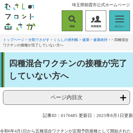
ペ
メ
埼玉県朝霞市公式ホームページ
ー
ニ
ジ
ュ
の
ー
検
利
メ
先
を
索
用
ニ
頭
飛
者
ュ
トップページ
>
分類でさがす
>
くらしの便利帳
>
健康
>
健康維持
>
>
四種混合
で
ば
ワクチンの接種が完了していない方へ
別
ー
す
し
。
て
本
本
四種混合ワクチンの接種が完了
文
文
へ
していない方へ
ページ内目次
記事ID：0170485
更新日：2025年8月1日更新
令和6年4月1日から五種混合ワクチンが定期予防接種として開始された