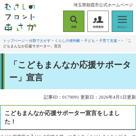
ペ
メ
埼玉県朝霞市公式ホームページ
ー
ニ
ジ
ュ
の
ー
検
利
メ
先
を
索
用
ニ
頭
飛
者
ュ
トップページ
>
分類でさがす
>
くらしの便利帳
>
子ども
>
子育て支援
>
>
「こ
で
ば
どもまんなか応援サポーター」宣言
別
ー
す
し
。
て
本
本
「こどもまんなか応援サポータ
文
文
へ
ー」宣言
記事ID：0179091
更新日：2026年4月1日更新
こどもまんなか応援サポーター宣言をしまし
た！