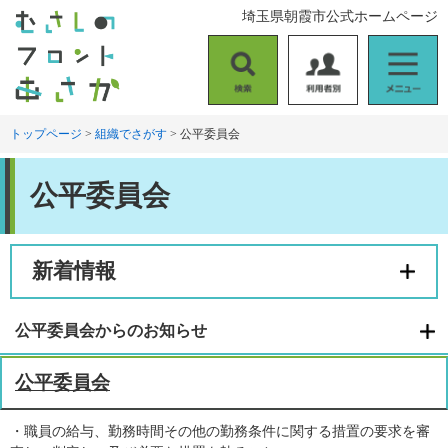
ペ
メ
埼玉県朝霞市公式ホームページ
ー
ニ
ジ
ュ
の
ー
検
利
メ
先
を
索
用
ニ
頭
飛
者
ュ
トップページ
>
組織でさがす
>
公平委員会
で
ば
別
ー
す
し
本
。
て
公平委員会
文
本
文
へ
新着情報
公平委員会からのお知らせ
公平委員会
・職員の給与、勤務時間その他の勤務条件に関する措置の要求を審