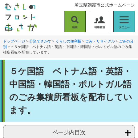
ペ
メ
埼玉県朝霞市公式ホームページ
ー
ニ
ジ
ュ
の
ー
検
利
メ
先
を
索
用
ニ
頭
飛
者
ュ
トップページ
>
分類でさがす
>
くらしの便利帳
>
ごみ・リサイクル
>
ごみの分
で
ば
別
>
>
５ケ国語 ベトナム語・英語・中国語・韓国語・ポルトガル語のごみ集
別
ー
す
し
積所看板を配布しています。
。
て
本
本
文
５ケ国語 ベトナム語・英語・
文
へ
中国語・韓国語・ポルトガル語
のごみ集積所看板を配布してい
ます。
ページ内目次