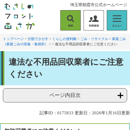
ペ
メ
埼玉県朝霞市公式ホームページ
ー
ニ
ジ
ュ
の
ー
検
利
メ
先
を
索
用
ニ
頭
飛
者
ュ
トップページ
>
分類でさがす
>
くらしの便利帳
>
ごみ・リサイクル
>
家庭ごみ
で
ば
（家庭ごみの収集・集積所）
>
>
違法な不用品回収業者にご注意ください
別
ー
す
し
。
て
本
本
違法な不用品回収業者にご注意
文
文
へ
ください
ページ内目次
記事ID：0175833
更新日：2026年1月16日更新