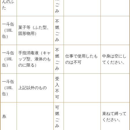
んのふ
ご
た
み
不
一斗缶
菓子等（ふた型、
燃
（18L
固形物用）
ご
缶）
み
不
一斗缶
手指消毒液（キャ
燃
仕事で使用したも
中身は空にし
（18L
ップ型、液体のも
ご
のは不可
てください。
缶）
のに限る）
み
受
一斗缶
入
（18L
上記以外のもの
不
缶）
可
可
燃
束ねて縛って
糸
ご
ください。
み