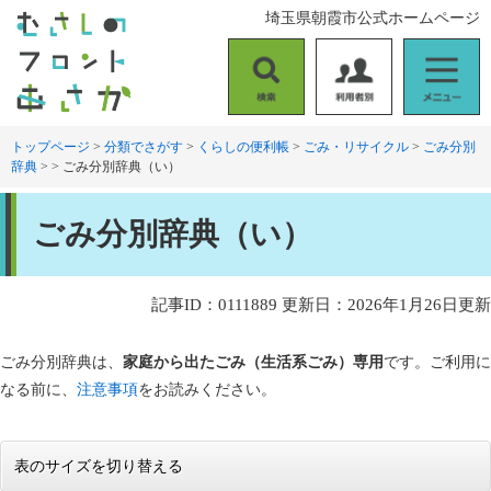
ペ
メ
埼玉県朝霞市公式ホームページ
ー
ニ
ジ
ュ
の
ー
検
利
メ
先
を
索
用
ニ
頭
飛
者
ュ
トップページ
>
分類でさがす
>
くらしの便利帳
>
ごみ・リサイクル
>
ごみ分別
で
ば
辞典
>
>
ごみ分別辞典（い）
別
ー
す
し
。
て
本
本
ごみ分別辞典（い）
文
文
へ
記事ID：0111889
更新日：2026年1月26日更新
ごみ分別辞典は、
家庭から出たごみ（生活系ごみ）専用
です。ご利用に
なる前に、
注意事項
をお読みください。
表のサイズを切り替える