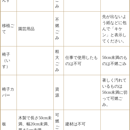
んす
ご
み
先が出ないよ
不
う紙などに包
移植ご
燃
園芸用品
んで「キケ
て
ご
ン」と表示し
み
てください。
粗
椅子
大
仕事で使用したも
50cm未満のも
（い
ご
のは不可
のは不燃ごみ
す）
み
著しく汚れて
いるものは
椅子カ
資
50cm未満に切
バー
源
って可燃ご
み。
可
木製で長さ50cm未
燃
板
満、幅20cm未満、
建材は不可
ご