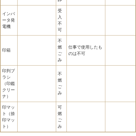
受
インバ
入
ータ発
不
電機
可
不
燃
仕事で使用したも
印箱
ご
のは不可
み
印判ブ
不
ラシ
燃
（印鑑
ご
クリー
み
ナ）
印マッ
可
ト（捺
燃
印マッ
ご
ト）
み