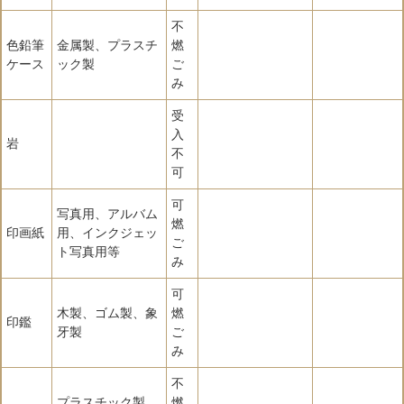
不
色鉛筆
金属製、プラスチ
燃
ケース
ック製
ご
み
受
入
岩
不
可
可
写真用、アルバム
燃
印画紙
用、インクジェッ
ご
ト写真用等
み
可
木製、ゴム製、象
燃
印鑑
牙製
ご
み
不
プラスチック製、
燃