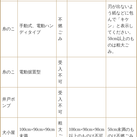
刃が出ないよ
う紙などに包
不
んで「キケ
手動式、電動ハン
燃
ン」と表示し
糸のこ
ディタイプ
ご
てください。
み
50cm以上のも
のは粗大ご
み。
受
入
糸のこ
電動据置型
不
可
受
井戸ポ
入
ンプ
不
可
粗
100cm×90cm×90cm
大
100cm×90cm×90cm
50cm未満のも
犬小屋
未満
ご
以上のものは不可
のは不燃ごみ