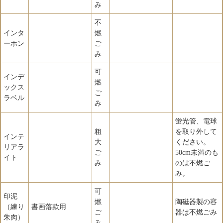
み
不
インタ
燃
ーホン
ご
み
可
インデ
燃
ックス
ご
ラベル
み
蛍光管、電球
粗
を取り外して
インテ
大
ください。
リアラ
ご
50cm未満のも
イト
み
のは不燃ご
み。
可
印泥
燃
陶磁器製の容
（練り
書画落款用
ご
器は不燃ごみ
朱肉）
み