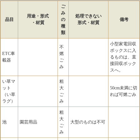
ご
み
用途・形式
処理できない
品目
の
備考
・材質
形式・材質
種
類
小型家電回収
不
ボックスに入
ETC車
燃
るものは、直
載器
ご
接回収ボック
み
スへ。
い草マ
粗
ット
大
50cm未満に切
（い草
ご
れば可燃ごみ
ラグ）
み
粗
大
池
園芸用品
大型のものは不可
ご
み