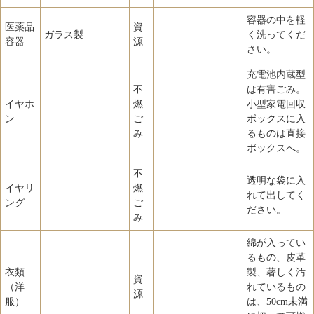
容器の中を軽
医薬品
資
ガラス製
く洗ってくだ
容器
源
さい。
充電池内蔵型
不
は有害ごみ。
イヤホ
燃
小型家電回収
ン
ご
ボックスに入
み
るものは直接
ボックスへ。
不
透明な袋に入
イヤリ
燃
れて出してく
ング
ご
ださい。
み
綿が入ってい
るもの、皮革
衣類
製、著しく汚
資
（洋
れているもの
源
服）
は、50cm未満