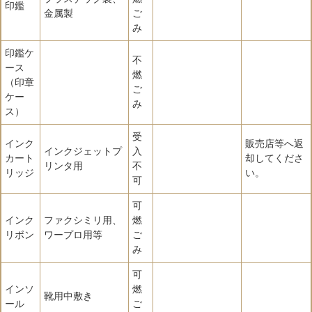
印鑑
金属製
ご
み
印鑑ケ
不
ース
燃
（印章
ご
ケー
み
ス）
受
インク
販売店等へ返
インクジェットプ
入
カート
却してくださ
リンタ用
不
リッジ
い。
可
可
インク
ファクシミリ用、
燃
リボン
ワープロ用等
ご
み
可
インソ
燃
靴用中敷き
ール
ご