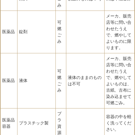
み
メーカ、販売
可
店等に問い合
燃
わせたうえ
医薬品
錠剤
ご
で、燃やして
み
よいものに限
ります。
メーカ、販売
店等に問い合
可
わせたうえ
燃
液体のままのもの
で、燃やして
医薬品
液体
ご
は不可
よいものは、
み
古紙、古布に
染み込ませて
可燃ごみ。
プ
容器の中を軽
医薬品
ラ
プラスチック製
く洗ってくだ
容器
資
さい。
源