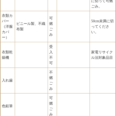
に切って可燃
ごみ。
衣類カ
可
バー
50cm未満に切
ビニール製、不織
燃
（洋服
ってくださ
布製
ご
カバ
い。
み
ー）
受
衣類乾
入
家電リサイク
燥機
不
ル法対象品目
可
不
燃
入れ歯
ご
み
可
燃
色鉛筆
ご
み