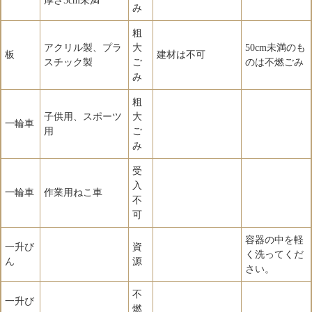
厚さ5cm未満
み
粗
アクリル製、プラ
大
50cm未満のも
板
建材は不可
スチック製
ご
のは不燃ごみ
み
粗
子供用、スポーツ
大
一輪車
用
ご
み
受
入
一輪車
作業用ねこ車
不
可
容器の中を軽
一升び
資
く洗ってくだ
ん
源
さい。
不
一升び
燃