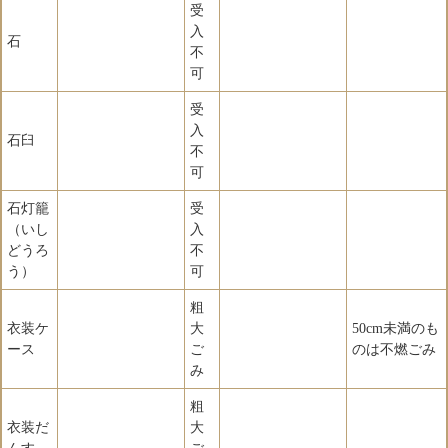
受
入
石
不
可
受
入
石臼
不
可
石灯籠
受
（いし
入
どうろ
不
う）
可
粗
衣装ケ
大
50cm未満のも
ース
ご
のは不燃ごみ
み
粗
衣装だ
大