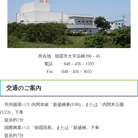
所在地 朝霞市大字浜崎390－45
電話 048－456－1593
Fax 048－456－3655
交通のご案内
市内循環バス 内間木線「新盛橋東(U09)」または「内間木公園
(U23)」下車
徒歩約7分
国際興業バス「朝霞田島」または「新盛橋」下車
徒歩約7分