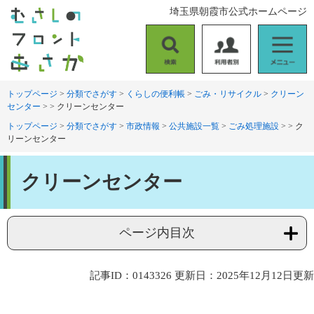
ペ
メ
埼玉県朝霞市公式ホームページ
ー
ニ
ジ
ュ
の
ー
検
利
メ
先
を
索
用
ニ
頭
飛
者
ュ
トップページ
>
分類でさがす
>
くらしの便利帳
>
ごみ・リサイクル
>
クリーン
で
ば
センター
>
>
クリーンセンター
別
ー
す
し
。
て
トップページ
>
分類でさがす
>
市政情報
>
公共施設一覧
>
ごみ処理施設
>
>
ク
リーンセンター
本
文
本
へ
クリーンセンター
文
ページ内目次
記事ID：0143326
更新日：2025年12月12日更新