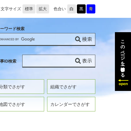
文字サイズ
標準
拡大
色合い
白
黒
青
ーワード検索
このページを一時保存する
事ID検索
分類でさがす
組織でさがす
地図でさがす
カレンダーでさがす