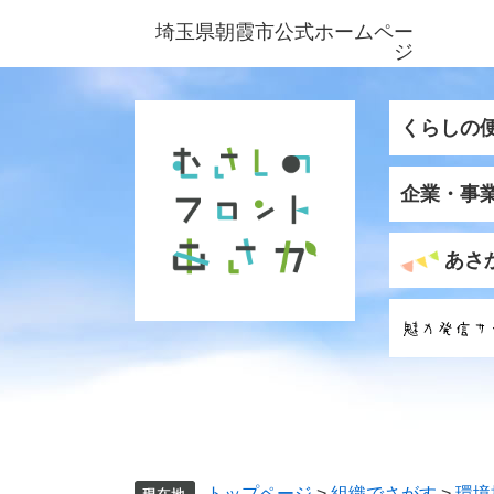
ペ
メ
埼玉県朝霞市公式ホームペー
ー
ニ
ジ
ジ
ュ
の
ー
先
を
くらしの
頭
飛
で
ば
企業・事
す
し
。
て
本
あさ
文
へ
トップページ
>
組織でさがす
>
環境