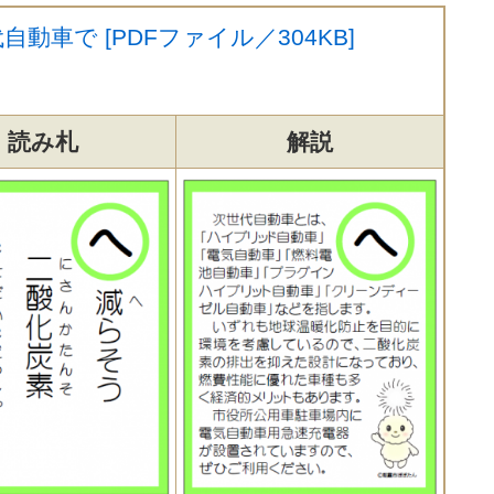
車で [PDFファイル／304KB]
読み札
解説