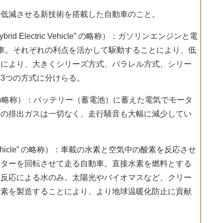
を低減させる新技術を搭載した自動車のこと。
d Electric Vehicle” の略称）：ガソリンエンジンと電
車。それぞれの利点を活かして駆動することにより、低
方により、大きくシリーズ方式、パラレル方式、シリー
3つの方式に分けらる。
hicle” の略称）：バッテリー（蓄電池）に蓄えた電気でモータ
らの排出ガスは一切なく、走行騒音も大幅に減少してい
 Vehicle” の略称）：車載の水素と空気中の酸素を反応させ
ーターを回転させて走る自動車。直接水素を燃料とする
学反応による水のみ。太陽光やバイオマスなど、クリー
水素を製造することにより、より地球温暖化防止に貢献