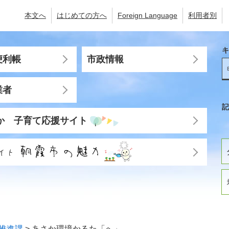
本文へ
はじめての方へ
Foreign Language
利用者別
キ
便利帳
市政情報
業者
記
か 子育て応援サイト
推進課
>
あさか環境かるた「へ」