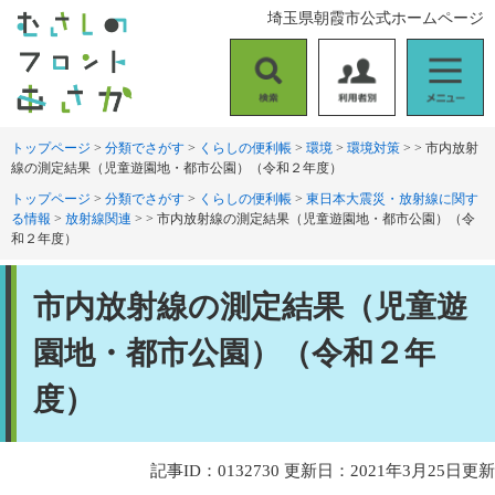
ペ
メ
埼玉県朝霞市公式ホームページ
ー
ニ
ジ
ュ
の
ー
検
利
メ
先
を
索
用
ニ
頭
飛
者
ュ
トップページ
>
分類でさがす
>
くらしの便利帳
>
環境
>
環境対策
>
>
市内放射
で
ば
線の測定結果（児童遊園地・都市公園）（令和２年度）
別
ー
す
し
。
て
トップページ
>
分類でさがす
>
くらしの便利帳
>
東日本大震災・放射線に関す
る情報
>
放射線関連
>
>
市内放射線の測定結果（児童遊園地・都市公園）（令
本
和２年度）
文
へ
本
市内放射線の測定結果（児童遊
文
園地・都市公園）（令和２年
度）
記事ID：0132730
更新日：2021年3月25日更新