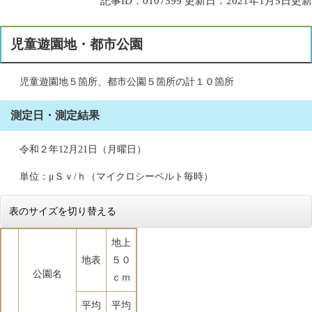
記事ID：0107599
更新日：2021年1月5日更新
児童遊園地・都市公園
児童遊園地５箇所、都市公園５箇所の計１０箇所
測定日・測定結果
令和２年12月21日（月曜日）
単位：μＳｖ/ｈ（マイクロシーベルト毎時）
表のサイズを切り替える
地上
地表
５０
公園名
ｃｍ
平均
平均