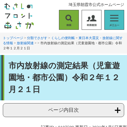
ペ
メ
埼玉県朝霞市公式ホームページ
ー
ニ
ジ
ュ
の
ー
検
利
メ
先
を
索
用
ニ
頭
飛
者
ュ
トップページ
>
分類でさがす
>
くらしの便利帳
>
東日本大震災・放射線に関す
で
ば
る情報
>
放射線関連
>
>
市内放射線の測定結果（児童遊園地・都市公園）令和
別
ー
す
し
２年１２月２１日
。
て
本
本
文
市内放射線の測定結果（児童遊
文
へ
園地・都市公園）令和２年１２
月２１日
ページ内目次