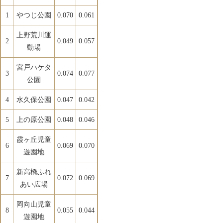
1
やつじ公園
0.070
0.061
上野荒川運
2
0.049
0.057
動場
宮戸ハケタ
3
0.074
0.077
公園
4
水久保公園
0.047
0.042
5
上の原公園
0.048
0.046
霞ヶ丘児童
6
0.069
0.070
遊園地
新高橋ふれ
7
0.072
0.069
あい広場
岡向山児童
8
0.055
0.044
遊園地