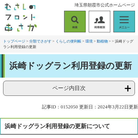
ペ
メ
埼玉県朝霞市公式ホームページ
ー
ニ
ジ
ュ
の
ー
検
利
メ
先
を
索
用
ニ
頭
飛
者
ュ
トップページ
>
分類でさがす
>
くらしの便利帳
>
環境
>
動植物
>
>
浜崎ドッグ
で
ば
ラン利用登録の更新
別
ー
す
し
。
て
本
本
浜崎ドッグラン利用登録の更新
文
文
へ
ページ内目次
記事ID：0152050
更新日：2024年3月22日更新
浜崎ドッグラン利用登録の更新について