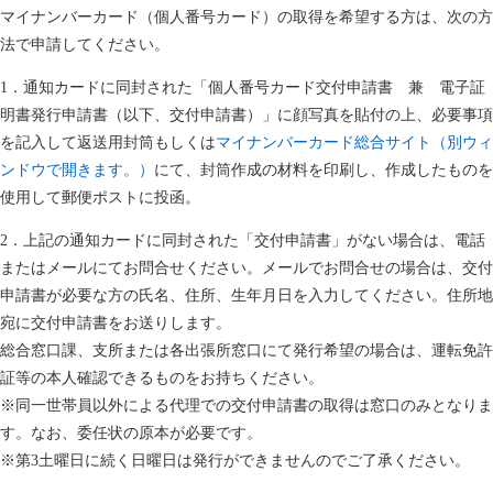
マイナンバーカード（個人番号カード）の取得を希望する方は、次の方
法で申請してください。
1．通知カードに同封された「個人番号カード交付申請書 兼 電子証
明書発行申請書（以下、交付申請書）」に顔写真を貼付の上、必要事項
を記入して返送用封筒もしくは
マイナンバーカード総合サイト（別ウィ
ンドウで開きます。）
にて、封筒作成の材料を印刷し、作成したものを
使用して郵便ポストに投函。
2．上記の通知カードに同封された「交付申請書」がない場合は、電話
またはメールにてお問合せください。メールでお問合せの場合は、交付
申請書が必要な方の氏名、住所、生年月日を入力してください。住所地
宛に交付申請書をお送りします。
総合窓口課、支所または各出張所窓口にて発行希望の場合は、運転免許
証等の本人確認できるものをお持ちください。
※同一世帯員以外による代理での交付申請書の取得は窓口のみとなりま
す。なお、委任状の原本が必要です。
※第3土曜日に続く日曜日は発行ができませんのでご了承ください。