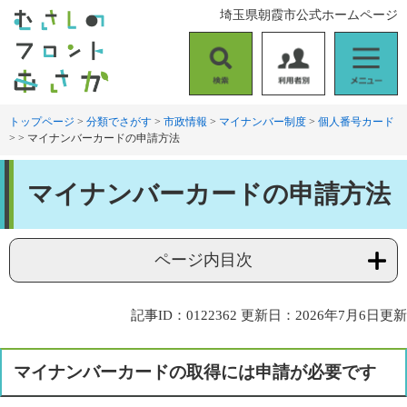
ペ
メ
埼玉県朝霞市公式ホームページ
ー
ニ
ジ
ュ
の
ー
検
利
メ
先
を
索
用
ニ
頭
飛
者
ュ
トップページ
>
分類でさがす
>
市政情報
>
マイナンバー制度
>
個人番号カード
で
ば
>
>
マイナンバーカードの申請方法
別
ー
す
し
。
て
本
本
マイナンバーカードの申請方法
文
文
へ
ページ内目次
記事ID：0122362
更新日：2026年7月6日更新
マイナンバーカードの取得には申請が必要です