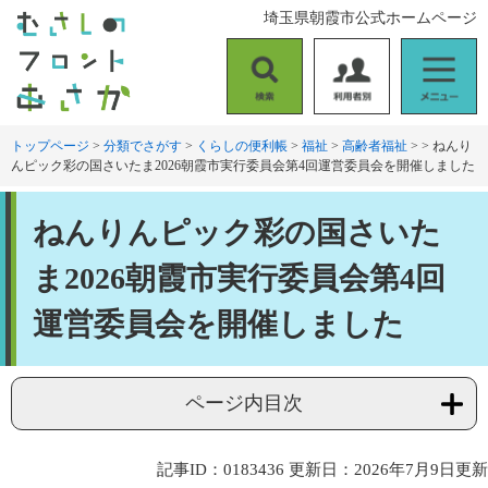
ペ
メ
埼玉県朝霞市公式ホームページ
ー
ニ
ジ
ュ
の
ー
検
利
メ
先
を
索
用
ニ
頭
飛
者
ュ
トップページ
>
分類でさがす
>
くらしの便利帳
>
福祉
>
高齢者福祉
>
>
ねんり
で
ば
んピック彩の国さいたま2026朝霞市実行委員会第4回運営委員会を開催しました
別
ー
す
し
。
て
本
本
ねんりんピック彩の国さいた
文
文
へ
ま2026朝霞市実行委員会第4回
運営委員会を開催しました
ページ内目次
記事ID：0183436
更新日：2026年7月9日更新