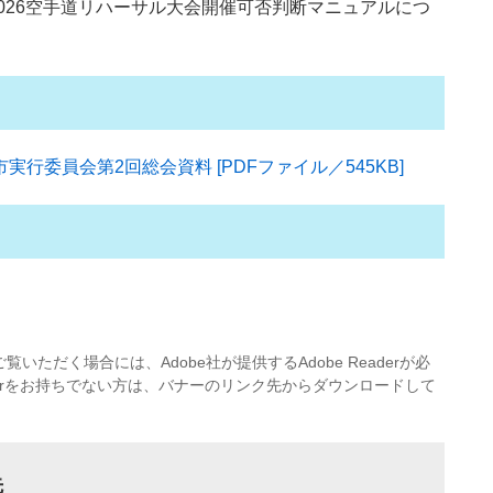
026空手道リハーサル大会開催可否判断マニュアルにつ
行委員会第2回総会資料 [PDFファイル／545KB]
覧いただく場合には、Adobe社が提供するAdobe Readerが必
eaderをお持ちでない方は、バナーのリンク先からダウンロードして
先