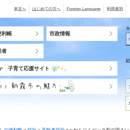
本文へ
はじめての方へ
Foreign Language
利用者別
キ
便利帳
市政情報
業者
記
か 子育て応援サイト
しの便利帳
>
福祉
>
高齢者福祉
>
>
ねんりんピック彩の国さいた