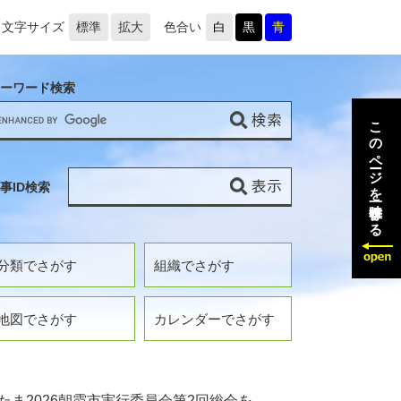
文字サイズ
標準
拡大
色合い
白
黒
青
ーワード検索
このページを一時保存する
事ID検索
分類でさがす
組織でさがす
地図でさがす
カレンダーでさがす
ま2026朝霞市実行委員会第2回総会を