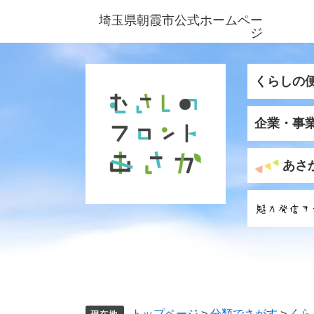
ペ
メ
埼玉県朝霞市公式ホームペー
ー
ニ
ジ
ジ
ュ
の
ー
先
を
くらしの
頭
飛
で
ば
企業・事
す
し
。
て
本
あさ
文
へ
トップページ
>
分類でさがす
>
くら