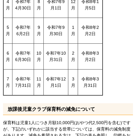
4
令和7年
8
令和7年9
12
令和8年1
月
4月30日
月
月1日
月
月5日
5
令和7年
9
令和7年9
1
令和8年2
月
6月2日
月
月30日
月
月2日
6
令和7年
10
令和7年10
2
令和8年3
月
6月30日
月
月31日
月
月2日
7
令和7年
11
令和7年12
3
令和8年3
月
7月31日
月
月1日
月
月31日
放課後児童クラブ保育料の減免について
保育料は児童1人につき月額10,000円(おやつ代2,500円を含む)です
が、下記のいずれかに該当する世帯については、保育料の減免制度
があります。減免を希望される方は、下記の表を参照し、印鑑をお