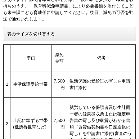
持ちのうえ、「保育料減免申請書」により必要書類を添付してこど
も未来課こども育成係に申請してください。後日、減免の可否を郵
送で通知いたします。
表のサイズを切り替える
減免
事由
備考
金額
7,500
生活保護の受給証の写しを申請
1
生活保護受給世帯
円
書に添付
就労している保護者及び生計同
一者の源泉徴収票または確定申
上記に準ずる世帯
7,500
告書の写し及び家賃がわかる書
2
(低所得世帯など)
円
類（賃貸借契約書や口座通帳の
写し）を申請書に添付(審査のう