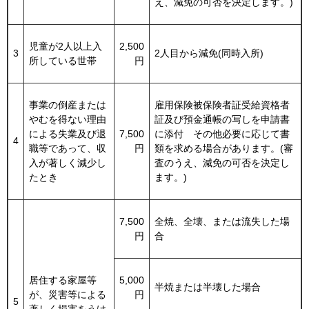
え、減免の可否を決定します。)
児童が2人以上入
2,500
3
2人目から減免(同時入所)
所している世帯
円
事業の倒産または
雇用保険被保険者証受給資格者
やむを得ない理由
証及び預金通帳の写しを申請書
による失業及び退
7,500
に添付 その他必要に応じて書
4
職等であって、収
円
類を求める場合があります。(審
入が著しく減少し
査のうえ、減免の可否を決定し
たとき
ます。)
7,500
全焼、全壊、または流失した場
円
合
居住する家屋等
5,000
半焼または半壊した場合
が、災害等による
円
5
著しく損害をうけ