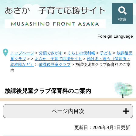
ペ
メ
ー
ニ
ジ
ュ
検
の
ー
索
先
を
頭
飛
Foreign Language
で
ば
す
し
トップページ
>
分類でさがす
>
くらしの便利帳
>
子ども
>
放課後児
。
て
童クラブ
>
>
あさか 子育て応援サイト
>
預ける・通う（保育所・
本
幼稚園など）
>
放課後児童クラブ
>
放課後児童クラブ保育料のご案
文
内
へ
本
放課後児童クラブ保育料のご案内
文
ページ内目次
更新日：2026年4月1日更新