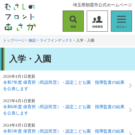
ペ
メ
埼玉県朝霞市公式ホームページ
ー
ニ
ジ
ュ
の
ー
検
利
メ
先
を
索
用
ニ
頭
飛
者
ュ
トップページ
>
施設
>
ライフインデックス
>
入学・入園
で
ば
別
ー
す
し
本
。
て
入学・入園
文
本
文
へ
2026年4月1日更新
令和7年度 保育所（民設民営）・認定こども園 指導監査の結果
を公表します
2025年4月1日更新
令和6年度 保育所（民設民営）・認定こども園 指導監査の結果
を公表します
2024年4月1日更新
令和5年度 保育所（民設民営）・認定こども園 指導監査の結果