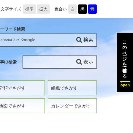
文字サイズ
標準
拡大
色合い
白
黒
青
ーワード検索
このページを一時保存する
事ID検索
分類でさがす
組織でさがす
地図でさがす
カレンダーでさがす