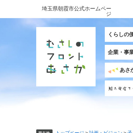
ペ
メ
埼玉県朝霞市公式ホームペー
ー
ニ
ジ
ジ
ュ
の
ー
先
を
くらしの
頭
飛
で
ば
企業・事
す
し
。
て
本
あさ
文
へ
トップページ
>
計画・ビジョン
>
子