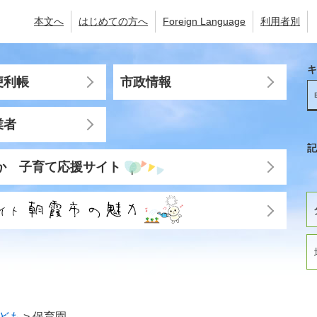
本文へ
はじめての方へ
Foreign Language
利用者別
キ
便利帳
市政情報
業者
記
か 子育て応援サイト
ども
>
保育園