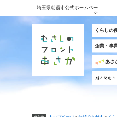
ペ
メ
埼玉県朝霞市公式ホームペー
ー
ニ
ジ
ジ
ュ
の
ー
先
を
くらしの
頭
飛
で
ば
企業・事
す
し
。
て
本
あさ
文
へ
トップページ
>
分類でさがす
>
くら