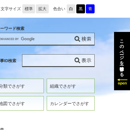
文字サイズ
標準
拡大
色合い
白
黒
青
ーワード検索
このページを一時保存する
事ID検索
分類でさがす
組織でさがす
地図でさがす
カレンダーでさがす
査