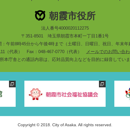
朝霞市役所
法人番号4000020112275
〒351-8501 埼玉県朝霞市本町一丁目1番1号
間：午前8時45分から午後4時まで（土曜日、日曜日、祝日、年末年
3-1111（代表） Fax：048-467-0770（代表）
メールでのお問い合わ
所本庁舎との通話内容は、応対品質向上などを目的に録音してい
Copyright © 2018. City of Asaka. All rights reserved.