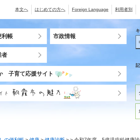
本文へ
はじめての方へ
Foreign Language
利用者別
キ
便利帳
市政情報
業者
記
か 子育て応援サイト
しの便利帳
>
健康
>
健康診断
>
>
令和7年度 5歳児歯科健康診