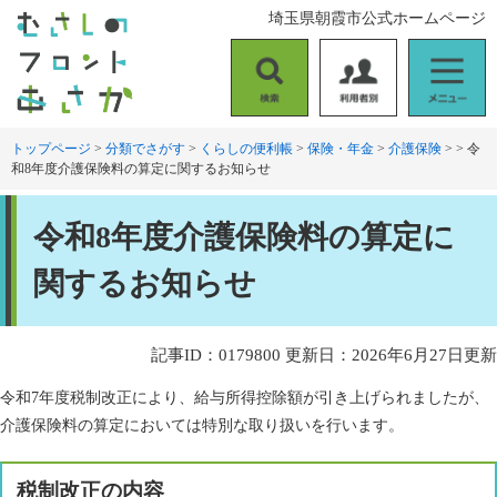
ペ
メ
埼玉県朝霞市公式ホームページ
ー
ニ
ジ
ュ
の
ー
検
利
メ
先
を
索
用
ニ
頭
飛
者
ュ
トップページ
>
分類でさがす
>
くらしの便利帳
>
保険・年金
>
介護保険
>
>
令
で
ば
和8年度介護保険料の算定に関するお知らせ
別
ー
す
し
。
て
本
本
令和8年度介護保険料の算定に
文
文
へ
関するお知らせ
記事ID：0179800
更新日：2026年6月27日更新
令和7年度税制改正により、給与所得控除額が引き上げられましたが、
介護保険料の算定においては特別な取り扱いを行います。
税制改正の内容