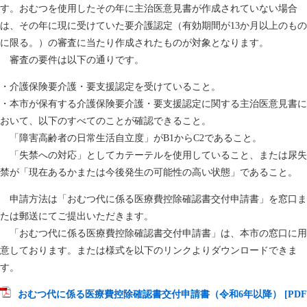
す。おむつを使用したその年に主治医意見書が作成されていない場合
は、その年に現に受けていた要介護認定（有効期間が13か月以上のもの
に限る。）の審査に当たり作成されたものが対象となります。
審査の要件は以下の通りです。
・介護保険要介護・要支援認定を受けていること。
・本市が保有する介護保険要介護・要支援認定に関する主治医意見書に
おいて、以下のすべてのことが確認できること。
「障害高齢者の日常生活自立度」がB1からC2であること。
「失禁への対応」としてカテーテルを使用していること、または尿失
禁が「現在あるかまたは今後発生の可能性の高い状態」であること。
申請方法は「おむつ代に係る医療費控除確認書交付申請書」を窓口ま
たは郵送にてご提出いただきます。
「おむつ代に係る医療費控除確認書交付申請書」は、本市の窓口に用
意しております。または様式を以下のリンクよりダウンロードできま
す。
おむつ代に係る医療費控除確認書交付申請書（令和6年以降） [PDF