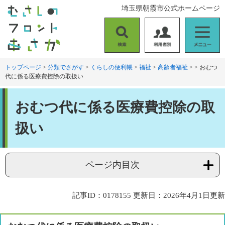
ペ
メ
埼玉県朝霞市公式ホームページ
ー
ニ
ジ
ュ
の
ー
検
利
メ
先
を
索
用
ニ
頭
飛
者
ュ
トップページ
>
分類でさがす
>
くらしの便利帳
>
福祉
>
高齢者福祉
>
>
おむつ
で
ば
代に係る医療費控除の取扱い
別
ー
す
し
。
て
本
本
おむつ代に係る医療費控除の取
文
文
へ
扱い
ページ内目次
記事ID：0178155
更新日：2026年4月1日更新