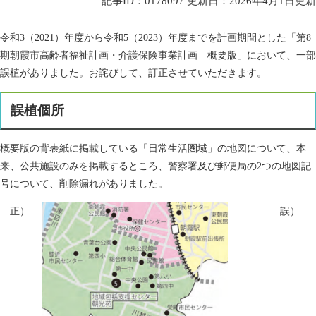
記事ID：0178097
更新日：2026年4月1日更新
令和3（2021）年度から令和5（2023）年度までを計画期間とした「第8
期朝霞市高齢者福祉計画・介護保険事業計画 概要版」において、一部
誤植がありました。お詫びして、訂正させていただきます。
誤植個所
概要版の背表紙に掲載している「日常生活圏域」の地図について、本
来、公共施設のみを掲載するところ、警察署及び郵便局の2つの地図記
号について、削除漏れがありました。
正）
誤）