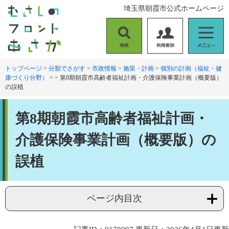
ペ
メ
埼玉県朝霞市公式ホームページ
ー
ニ
ジ
ュ
の
ー
検
利
メ
先
を
索
用
ニ
頭
飛
者
ュ
トップページ
>
分類でさがす
>
市政情報
>
施策・計画
>
個別の計画（福祉・健
で
ば
康づくり分野）
>
>
第8期朝霞市高齢者福祉計画・介護保険事業計画（概要版）
別
ー
す
し
の誤植
。
て
本
本
文
第8期朝霞市高齢者福祉計画・
文
へ
介護保険事業計画（概要版）の
誤植
ページ内目次