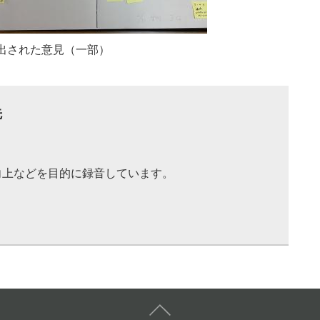
意見（一部）
先
向上などを目的に録音しています。