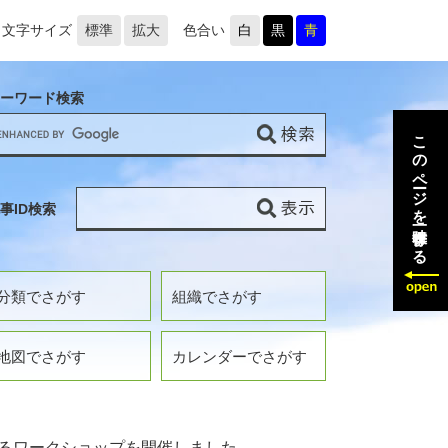
文字サイズ
標準
拡大
色合い
白
黒
青
ーワード検索
このページを一時保存する
事ID検索
分類でさがす
組織でさがす
地図でさがす
カレンダーでさがす
るワークショップを開催しました