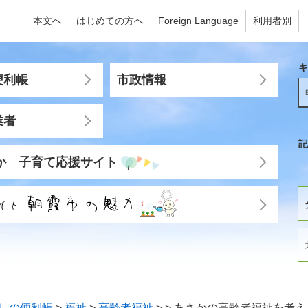
本文へ
はじめての方へ
Foreign Language
利用者別
キ
便利帳
市政情報
業者
記
か 子育て応援サイト
しの便利帳
>
福祉
>
高齢者福祉
>
>
あさかの高齢者福祉を考え