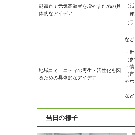
（話
朝霞市で元気高齢者を増やすための具
体的なアイデア
・運
（ラ
など
・世
（多
・情
地域コミュニティの再生・活性化を図
（市
るための具体的なアイデア
やホ
など
当日の様子