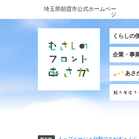
ペ
メ
埼玉県朝霞市公式ホームペー
ー
ニ
ジ
ジ
ュ
の
ー
先
を
くらしの
頭
飛
で
ば
企業・事
す
し
。
て
本
あさ
文
へ
トップページ
>
分類でさがす
>
くら