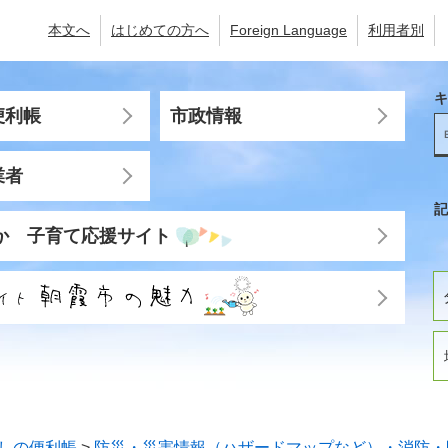
本文へ
はじめての方へ
Foreign Language
利用者別
キ
便利帳
市政情報
業者
記
か 子育て応援サイト
しの便利帳
>
防災・災害情報（ハザードマップなど）・消防・