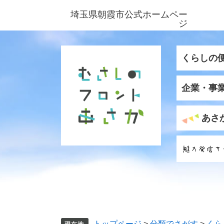
ペ
メ
埼玉県朝霞市公式ホームペー
ー
ニ
ジ
ジ
ュ
の
ー
先
を
くらしの
頭
飛
で
ば
企業・事
す
し
。
て
本
あさ
文
へ
トップページ
>
分類でさがす
>
くら