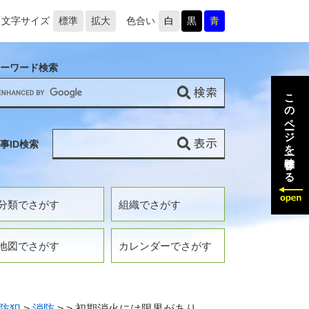
文字サイズ
標準
拡大
色合い
白
黒
青
ーワード検索
このページを一時保存する
事ID検索
分類でさがす
組織でさがす
地図でさがす
カレンダーでさがす
防犯
>
消防
>
>
初期消火には限界があり