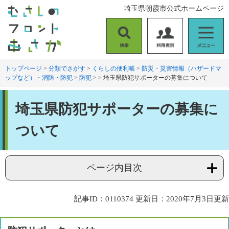
ペ
メ
埼玉県朝霞市公式ホームページ
ー
ニ
ジ
ュ
の
ー
検
利
メ
先
を
索
用
ニ
頭
飛
者
ュ
トップページ
>
分類でさがす
>
くらしの便利帳
>
防災・災害情報（ハザードマ
で
ば
ップなど）・消防・防犯
>
防犯
>
>
埼玉県防犯サポーターの募集について
別
ー
す
し
。
て
本
本
埼玉県防犯サポーターの募集に
文
文
へ
ついて
ページ内目次
記事ID：0110374
更新日：2020年7月3日更新