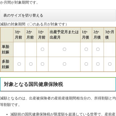
か月間が対象期間です。
表のサイズを切り替える
減額の対象期間（〇のある月が対象です）
3か
2か
1か
出産予定月または
1か
2か
3か月
月前
月前
月前
出産月
月後
月後
後
単胎
〇
〇
〇
〇
妊娠
多胎
〇
〇
〇
〇
〇
〇
〇
妊娠
対象となる国民健康保険税
減額となるのは、出産被保険者の産前産後期間相当分の、所得割額と均
等割額です。
減額前の国民健康保険税が限度額を超過している世帯で、産前産