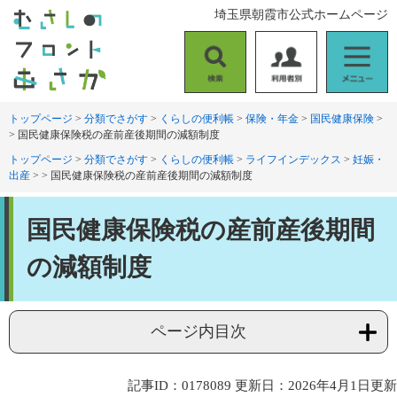
ペ
メ
埼玉県朝霞市公式ホームページ
ー
ニ
ジ
ュ
の
ー
検
利
メ
先
を
索
用
ニ
頭
飛
者
ュ
トップページ
>
分類でさがす
>
くらしの便利帳
>
保険・年金
>
国民健康保険
>
で
ば
>
国民健康保険税の産前産後期間の減額制度
別
ー
す
し
。
て
トップページ
>
分類でさがす
>
くらしの便利帳
>
ライフインデックス
>
妊娠・
出産
>
>
国民健康保険税の産前産後期間の減額制度
本
文
本
へ
国民健康保険税の産前産後期間
文
の減額制度
ページ内目次
記事ID：0178089
更新日：2026年4月1日更新