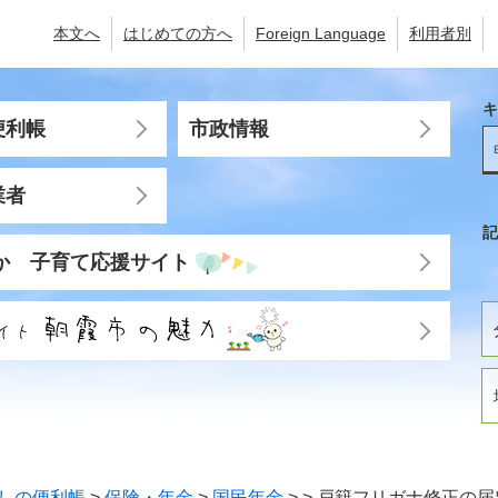
本文へ
はじめての方へ
Foreign Language
利用者別
キ
便利帳
市政情報
業者
記
か 子育て応援サイト
しの便利帳
>
保険・年金
>
国民年金
>
>
戸籍フリガナ修正の届