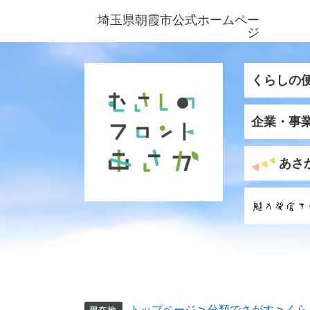
ペ
メ
埼玉県朝霞市公式ホームペー
ー
ニ
ジ
ジ
ュ
の
ー
先
を
くらしの
頭
飛
で
ば
企業・事
す
し
。
て
本
あさ
文
へ
トップページ
>
分類でさがす
>
くら