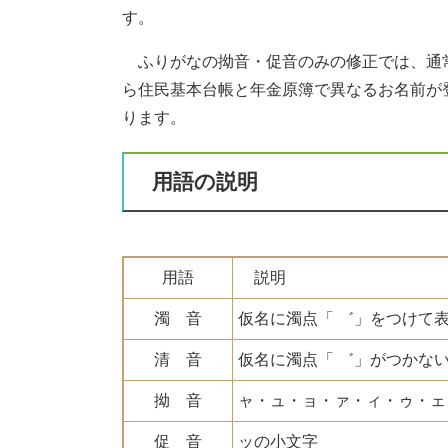
す。
ふりがなの拗音・促音のみの修正では、通常
ら住民基本台帳と年金原簿で異なるお名前が
ります。
用語の説明
用語
説明
濁 音
仮名に濁点「 ゛」をつけて
清 音
仮名に濁点「 ゛」がつかな
拗 音
ャ・ュ・ョ・ァ・ィ・ゥ・ェ
促 音
ッの小文字