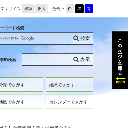
文字サイズ
標準
拡大
色合い
白
黒
青
ーワード検索
このページを一時保存する
事ID検索
分類でさがす
組織でさがす
地図でさがす
カレンダーでさがす
出をした年金加入者・受給者の方へ