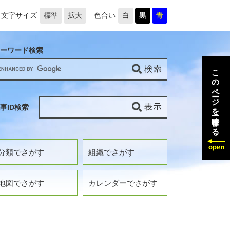
文字サイズ
標準
拡大
色合い
白
黒
青
ーワード検索
このページを一時保存する
事ID検索
分類でさがす
組織でさがす
地図でさがす
カレンダーでさがす