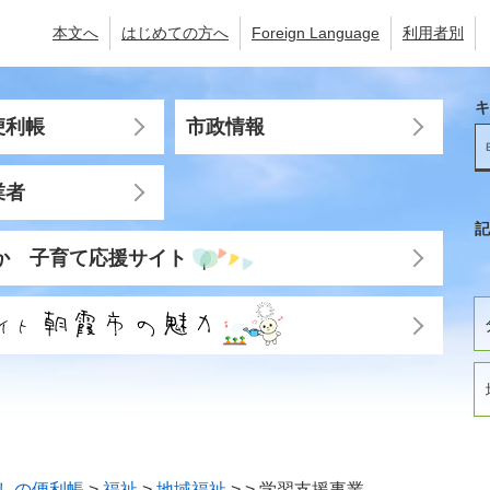
本文へ
はじめての方へ
Foreign Language
利用者別
キ
便利帳
市政情報
業者
記
か 子育て応援サイト
しの便利帳
>
福祉
>
地域福祉
>
>
学習支援事業