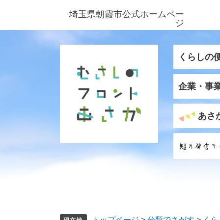
ペ
メ
埼玉県朝霞市公式ホームペー
ー
ニ
ジ
ジ
ュ
の
ー
先
を
くらしの
頭
飛
で
ば
企業・事
す
し
。
て
本
あさ
文
へ
トップページ
>
分類でさがす
>
くら