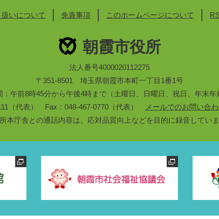
り扱いについて
免責事項
このホームページについて
R
朝霞市役所
法人番号4000020112275
〒351-8501 埼玉県朝霞市本町一丁目1番1号
間：午前8時45分から午後4時まで（土曜日、日曜日、祝日、年末年
3-1111（代表） Fax：048-467-0770（代表）
メールでのお問い合わ
所本庁舎との通話内容は、応対品質向上などを目的に録音してい