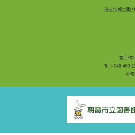
個人情報の取
開庁時
Tel：048-46
市役