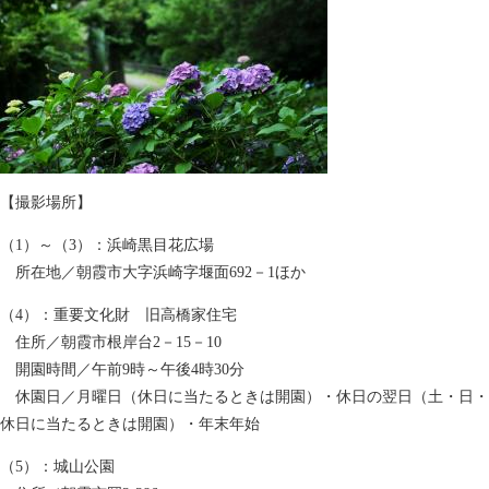
【撮影場所】
（1）～（3）：浜崎黒目花広場
所在地／朝霞市大字浜崎字堰面692－1ほか
（4）：重要文化財 旧高橋家住宅
住所／朝霞市根岸台2－15－10
開園時間／午前9時～午後4時30分
休園日／月曜日（休日に当たるときは開園）・休日の翌日（土・日・
休日に当たるときは開園）・年末年始
（5）：城山公園