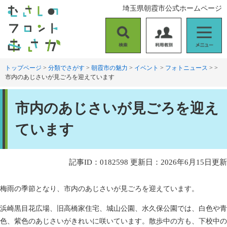
ペ
メ
埼玉県朝霞市公式ホームページ
ー
ニ
ジ
ュ
の
ー
検
利
メ
先
を
索
用
ニ
頭
飛
者
ュ
トップページ
>
分類でさがす
>
朝霞市の魅力
>
イベント
>
フォトニュース
>
>
で
ば
市内のあじさいが見ごろを迎えています
別
ー
す
し
。
て
本
本
市内のあじさいが見ごろを迎え
文
文
へ
ています
記事ID：0182598
更新日：2026年6月15日更新
梅雨の季節となり、市内のあじさいが見ごろを迎えています。
浜崎黒目花広場、旧高橋家住宅、城山公園、水久保公園では、白色や青
色、紫色のあじさいがきれいに咲いています。散歩中の方も、下校中の