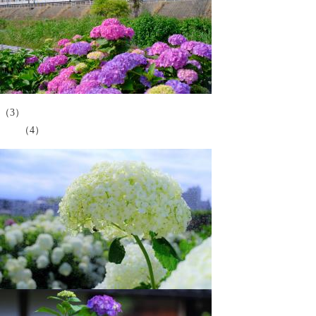
（3）
（4）