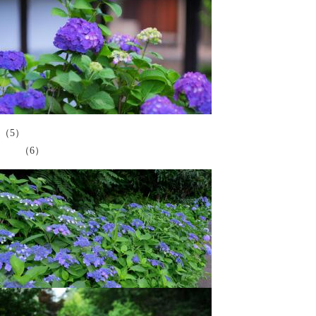
（5）
（6）