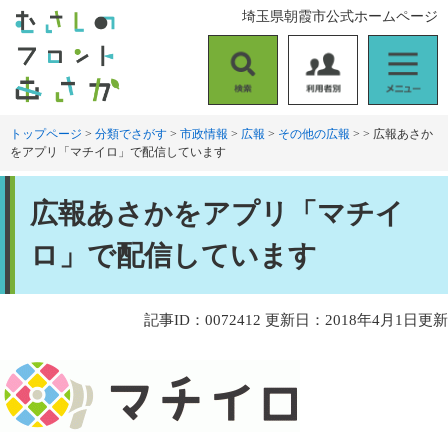
ペ
メ
埼玉県朝霞市公式ホームページ
ー
ニ
ジ
ュ
の
ー
検
利
メ
先
を
索
用
ニ
頭
飛
者
ュ
トップページ
>
分類でさがす
>
市政情報
>
広報
>
その他の広報
>
>
広報あさか
で
ば
をアプリ「マチイロ」で配信しています
別
ー
す
し
。
て
本
本
広報あさかをアプリ「マチイ
文
文
へ
ロ」で配信しています
記事ID：0072412
更新日：2018年4月1日更新