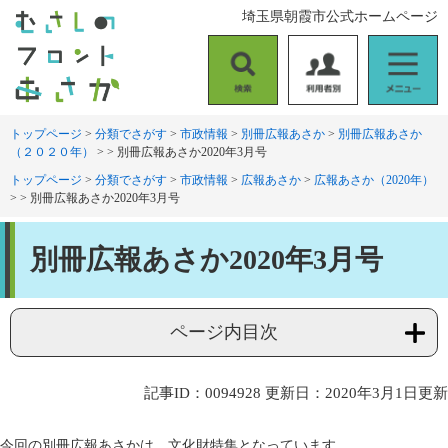
ペ
メ
埼玉県朝霞市公式ホームページ
ー
ニ
ジ
ュ
の
ー
検
利
メ
先
を
索
用
ニ
頭
飛
者
ュ
トップページ
>
分類でさがす
>
市政情報
>
別冊広報あさか
>
別冊広報あさか
で
ば
（２０２０年）
>
>
別冊広報あさか2020年3月号
別
ー
す
し
。
て
トップページ
>
分類でさがす
>
市政情報
>
広報あさか
>
広報あさか（2020年）
>
>
別冊広報あさか2020年3月号
本
文
本
へ
別冊広報あさか2020年3月号
文
ページ内目次
記事ID：0094928
更新日：2020年3月1日更新
今回の別冊広報あさかは、文化財特集となっています。