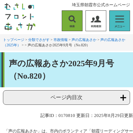
ペ
メ
埼玉県朝霞市公式ホームページ
ー
ニ
ジ
ュ
の
ー
検
利
メ
先
を
索
用
ニ
頭
飛
者
ュ
トップページ
>
分類でさがす
>
市政情報
>
声の広報あさか
>
声の広報あさか
で
ば
（2025年）
>
>
声の広報あさか2025年9月号（No.820）
別
ー
す
し
。
て
本
本
声の広報あさか2025年9月号
文
文
へ
（No.820）
ページ内目次
記事ID：0170810
更新日：2025年8月29日更新
「声の広報あさか」は、市内のボランティア「朝霞リーディングサー